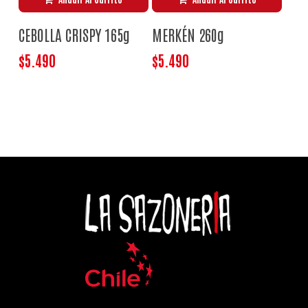
CEBOLLA CRISPY 165g
MERKÉN 260g
$
5.490
$
5.490