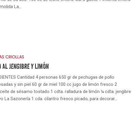
 molida La…
AS CRIOLLAS
 AL JENGIBRE Y LIMÓN
IENTES Cantidad 4 personas 650 gr de pechugas de pollo
sadas y sin piel 60 gr de miel 100 cc jugo de limón fresco 2
aceite de sésamo tostado 1 cdta. ralladura de limón ¼ cdta. jengibre
vo La Sazonería 1 cda. cilantro fresco picado, para decorar…