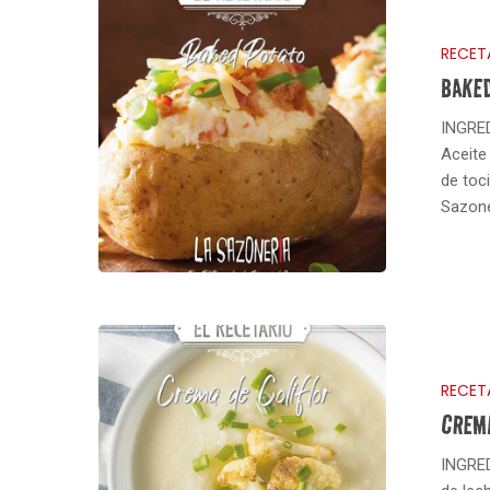
RECET
BAKED
INGRED
Aceite
de toc
Sazone
RECET
CREM
INGRED