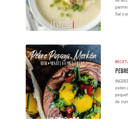
de lec
parmes
Sal y 
RECET
PEBRE
INGRED
estén 
pequeñ
de zum