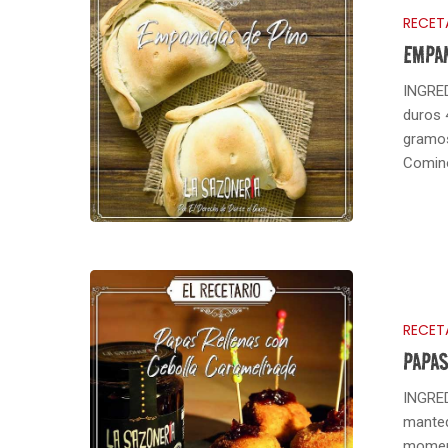
RECET
EMPA
INGRED
duros 
gramos
Comin
RECET
PAPAS
INGRED
manteq
moment