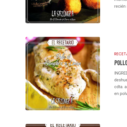
recién
RECET
POLLO
INGRED
deshue
cdta. 
en pol