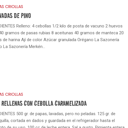
AS CRIOLLAS
NADAS DE PINO
IENTES Relleno: 4 cebollas 1/2 kilo de posta de vacuno 2 huevos
40 gramos de pasas rubias 8 aceitunas 40 gramos de manteca 20
 de harina Ají de color Azúcar granulada Orégano La Sazonería
o La Sazonería Merkén…
AS CRIOLLAS
 RELLENAS CON CEBOLLA CARAMELIZADA
IENTES 500 gr. de papas, lavadas, pero no peladas. 125 gr. de
uilla, cortada en dados y guardada en el refrigerador hasta el
o de su uso. 100 cc de leche entera. Sal a gusto. Pimienta entera