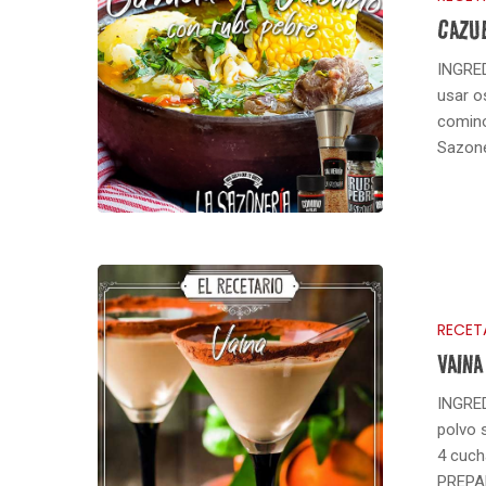
CAZU
INGRED
usar o
comino
Sazone
RECET
VAINA
Hit enter to search or ESC to close
INGRED
polvo 
4 cuch
PREPA