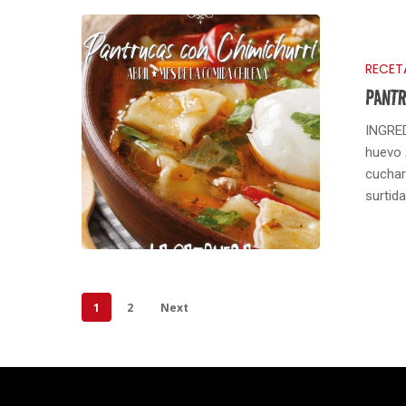
RECET
PANT
INGRED
huevo 
cuchar
surtida
1
2
Next