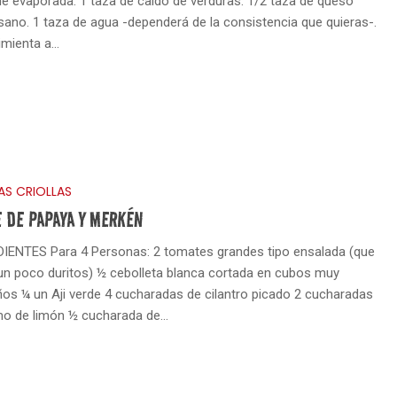
he evaporada. 1 taza de caldo de verduras. 1/2 taza de queso
ano. 1 taza de agua -dependerá de la consistencia que quieras-.
pimienta a…
AS CRIOLLAS
 DE PAPAYA Y MERKÉN
IENTES Para 4 Personas: 2 tomates grandes tipo ensalada (que
un poco duritos) ½ cebolleta blanca cortada en cubos muy
os ¼ un Aji verde 4 cucharadas de cilantro picado 2 cucharadas
o de limón ½ cucharada de…