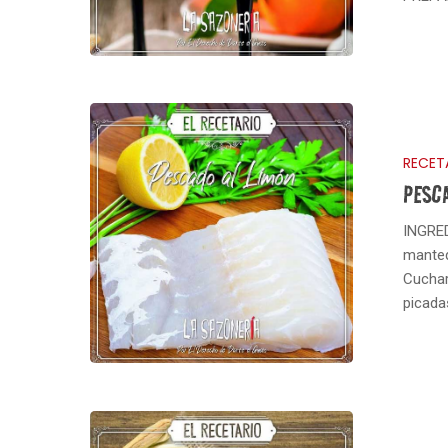
RECET
PESC
INGRED
manteq
Cuchar
picada