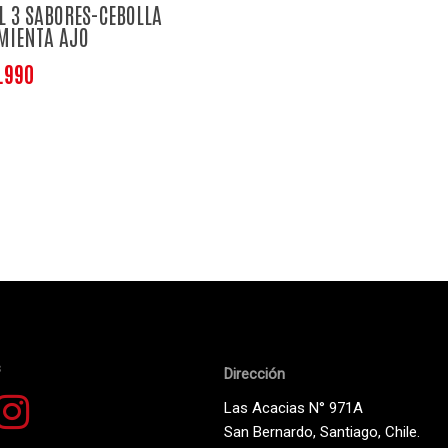
L 3 SABORES-CEBOLLA
MIENTA AJO
.990
s
Dirección
Las Acacias N° 971A
San Bernardo, Santiago, Chile.