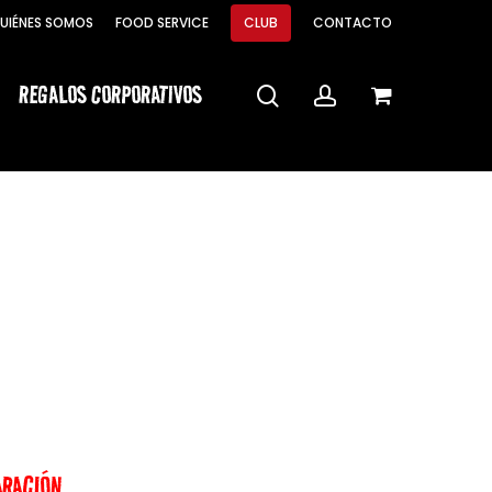
Menu
UIÉNES SOMOS
FOOD SERVICE
CLUB
CONTACTO
Close
Cart
REGALOS CORPORATIVOS
search
account
ARACIÓN