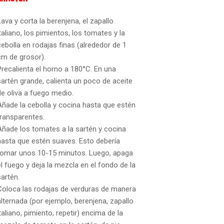
Lava y corta la berenjena, el zapallo
italiano, los pimientos, los tomates y la
cebolla en rodajas finas (alrededor de 1
cm de grosor).
Precalienta el horno a 180°C. En una
sartén grande, calienta un poco de aceite
de oliva a fuego medio.
Añade la cebolla y cocina hasta que estén
transparentes.
Añade los tomates a la sartén y cocina
hasta que estén suaves. Esto debería
tomar unos 10-15 minutos. Luego, apaga
el fuego y deja la mezcla en el fondo de la
sartén.
Coloca las rodajas de verduras de manera
alternada (por ejemplo, berenjena, zapallo
italiano, pimiento, repetir) encima de la