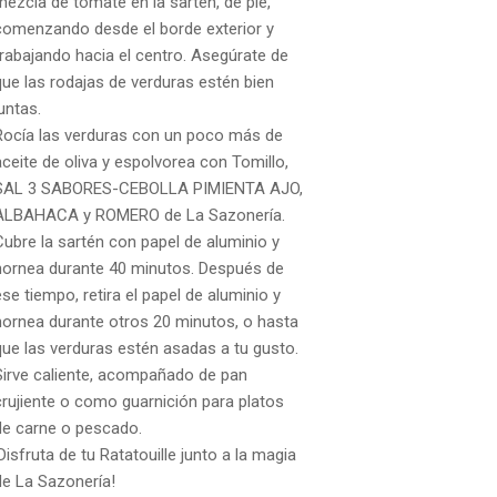
mezcla de tomate en la sartén, de pie,
comenzando desde el borde exterior y
trabajando hacia el centro. Asegúrate de
que las rodajas de verduras estén bien
juntas.
Rocía las verduras con un poco más de
aceite de oliva y espolvorea con Tomillo,
SAL 3 SABORES-CEBOLLA PIMIENTA AJO,
ALBAHACA y ROMERO de La Sazonería.
Cubre la sartén con papel de aluminio y
hornea durante 40 minutos. Después de
ese tiempo, retira el papel de aluminio y
hornea durante otros 20 minutos, o hasta
que las verduras estén asadas a tu gusto.
Sirve caliente, acompañado de pan
crujiente o como guarnición para platos
No hay productos en el carrito.
de carne o pescado.
¡Disfruta de tu Ratatouille junto a la magia
Go To Shop
de La Sazonería!