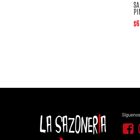
SA
PI
$
6
Sígueno