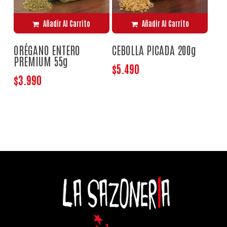
Añadir Al Carrito
Añadir Al Carrito
ORÉGANO ENTERO
CEBOLLA PICADA 200g
PREMIUM 55g
$
5.490
$
3.990