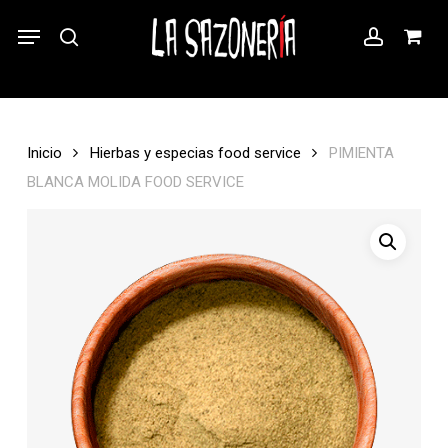
Skip
Menu
}
Menu
to
Close
search
Cart
account
main
Cart
content
Inicio
Hierbas y especias food service
PIMIENTA
BLANCA MOLIDA FOOD SERVICE