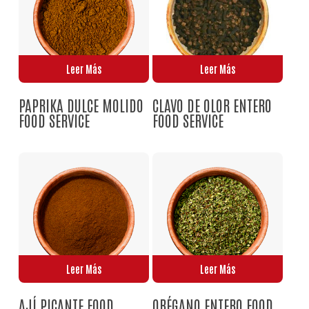
Leer Más
Leer Más
PAPRIKA DULCE MOLIDO
CLAVO DE OLOR ENTERO
No hay productos en el carrito.
FOOD SERVICE
FOOD SERVICE
Go To Shop
Leer Más
Leer Más
AJÍ PICANTE FOOD
ORÉGANO ENTERO FOOD