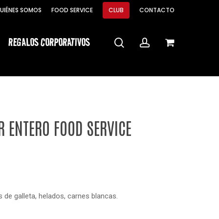
Menu
UIÉNES SOMOS
FOOD SERVICE
CLUB
CONTACTO
Close
Cart
REGALOS CORPORATIVOS
search
account
R ENTERO FOOD SERVICE
 de galleta, helados, carnes blancas.