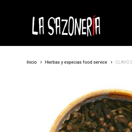
Skip
}
to
main
content
Inicio
Hierbas y especias food service
CLAVO 
Hit enter to search or ESC to close