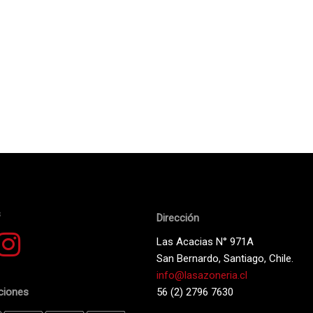
s
Dirección
Las Acacias N° 971A
San Bernardo, Santiago, Chile.
info@lasazoneria.cl
aciones
56 (2) 2796 7630