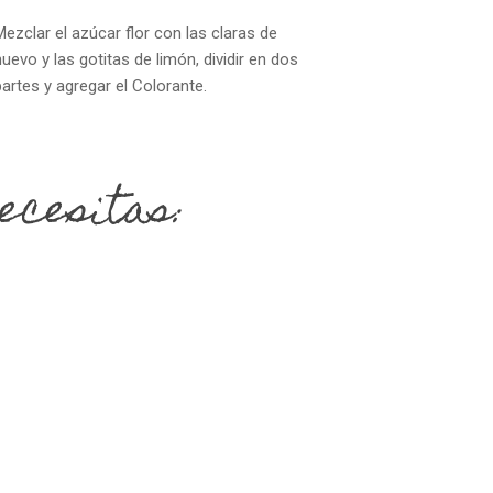
Mezclar el azúcar flor con las claras de
huevo y las gotitas de limón, dividir en dos
partes y agregar el Colorante.
No hay productos en el carrito.
ecesitas:
Go To Shop