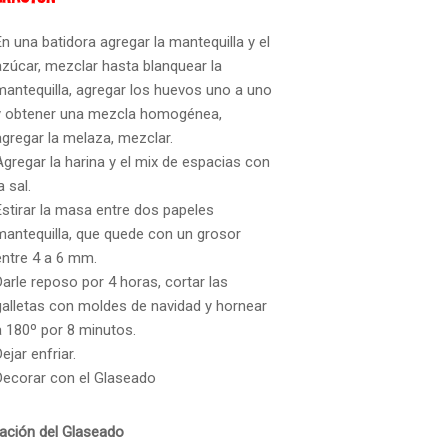
En una batidora agregar la mantequilla y el
azúcar, mezclar hasta blanquear la
mantequilla, agregar los huevos uno a uno
y obtener una mezcla homogénea,
agregar la melaza, mezclar.
Agregar la harina y el mix de espacias con
a sal.
Estirar la masa entre dos papeles
mantequilla, que quede con un grosor
entre 4 a 6 mm.
Darle reposo por 4 horas, cortar las
galletas con moldes de navidad y hornear
a 180º por 8 minutos.
Dejar enfriar.
Decorar con el Glaseado
ación del Glaseado