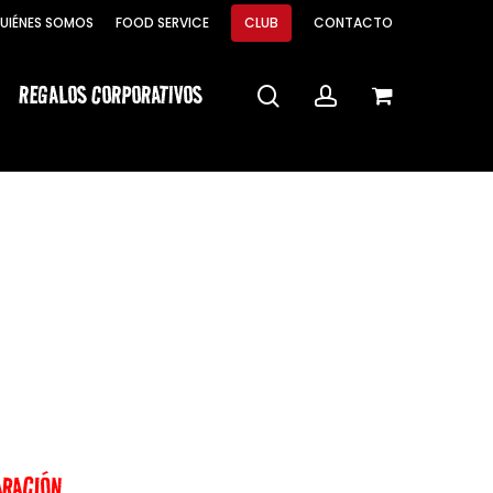
Menu
UIÉNES SOMOS
FOOD SERVICE
CLUB
CONTACTO
Close
Cart
REGALOS CORPORATIVOS
search
account
ARACIÓN