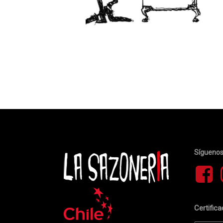
Sígueno
Certific