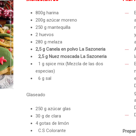
800g harina
200g azúcar moreno
250 g mantequilla
2 huevos
280 g melaza
2,5 g Canela en polvo La Sazoneria
2,5 g Nuez moscada La Sazoneria
l
1 g spice mix (Mezcla de las dos
especias)
6 g sal
Glaseado
250 g azúcar glas
30 g de clara
4 gotas de limón
C.S Colorante
Prepar