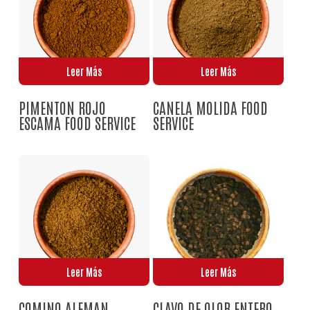
Leer Más
Leer Más
PIMENTON ROJO
CANELA MOLIDA FOOD
No hay productos en el carrito.
ESCAMA FOOD SERVICE
SERVICE
Go To Shop
Leer Más
Leer Más
COMINO ALEMAN
CLAVO DE OLOR ENTERO