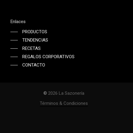
Enlaces
PRODUCTOS
TENDENCIAS
RECETAS
REGALOS CORPORATIVOS
CONTACTO
©
2026
La Sazonería
Subtotal:
$
0
Términos & Condiciones
Ver Carrito
Finalizar Compra