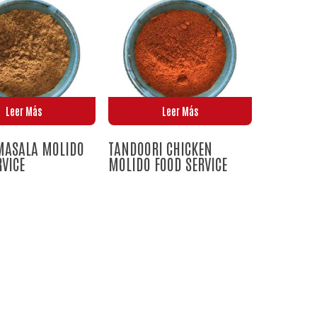
No hay productos en el carrito.
Go To Shop
Leer Más
Leer Más
MASALA MOLIDO
TANDOORI CHICKEN
RVICE
MOLIDO FOOD SERVICE