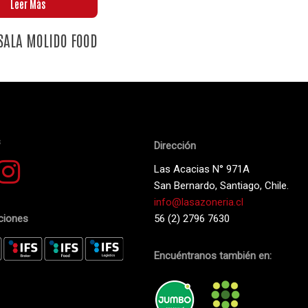
Leer Más
SALA MOLIDO FOOD
s
Dirección
Las Acacias N° 971A
San Bernardo, Santiago, Chile.
info@lasazoneria.cl
aciones
56 (2) 2796 7630
Encuéntranos también en: