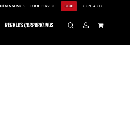
Menu
UIÉNES SOMOS
FOOD SERVICE
CLUB
CONTACTO
Close
Cart
REGALOS CORPORATIVOS
search
account
S